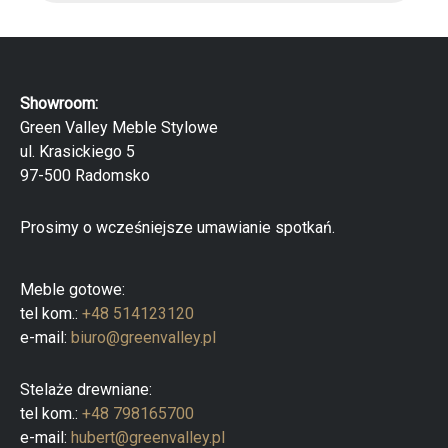
n
u
a
k
5
i
w
a
r
Showroom:
k
a
Green Valley Meble Stylowe
p
ul. Krasickiego 5
r
o
97-500 Radomsko
d
u
k
Prosimy o wcześniejsze umawianie spotkań.
t
ó
w
Meble gotowe:
tel kom.:
+48 514123120
e-mail:
biuro@greenvalley.pl
Stelaże drewniane:
tel kom.:
+48 798165700
e-mail:
hubert@greenvalley.pl