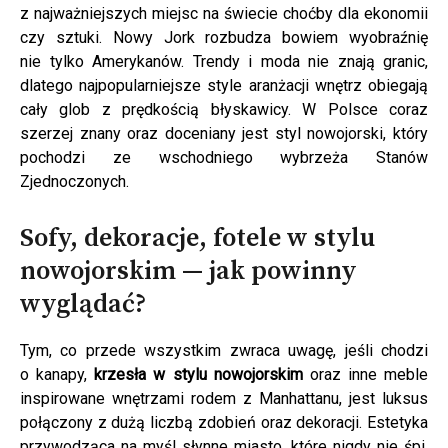
z najważniejszych miejsc na świecie choćby dla ekonomii
czy sztuki. Nowy Jork rozbudza bowiem wyobraźnię
nie tylko Amerykanów. Trendy i moda nie znają granic,
dlatego najpopularniejsze style aranżacji wnętrz obiegają
cały glob z prędkością błyskawicy. W Polsce coraz
szerzej znany oraz doceniany jest styl nowojorski, który
pochodzi ze wschodniego wybrzeża Stanów
Zjednoczonych.
Sofy, dekoracje, fotele w stylu
nowojorskim — jak powinny
wyglądać?
Tym, co przede wszystkim zwraca uwagę, jeśli chodzi
o kanapy,
krzesła w stylu nowojorskim
oraz inne meble
inspirowane wnętrzami rodem z Manhattanu, jest luksus
połączony z dużą liczbą zdobień oraz dekoracji. Estetyka
przywodząca na myśl słynne miasto, które nigdy nie śpi,