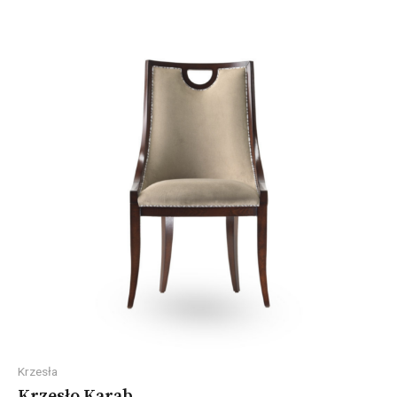
Krzesła
Krzesło Karab