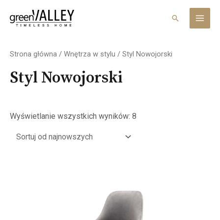
Skip
MAI
to
Search
MEN
content
Posortowane
według
Strona główna
/
Wnętrza w stylu
/ Styl Nowojorski
najnowszych
Styl Nowojorski
Wyświetlanie wszystkich wyników: 8