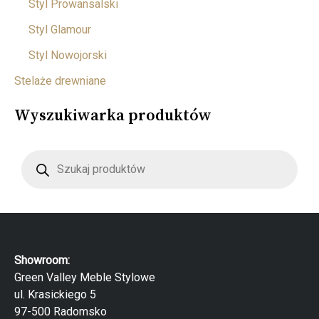
Styl Prowansalski
Styl Glamour
Styl Nowojorski
Stelaże drewniane
Wyszukiwarka produktów
W
y
s
z
u
k
i
w
a
r
Showroom:
k
a
Green Valley Meble Stylowe
p
ul. Krasickiego 5
r
o
97-500 Radomsko
d