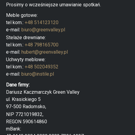
Prosimy o wcześniejsze umawianie spotkań.
u
k
t
Meble gotowe:
ó
tel kom.:
+48 514123120
w
e-mail:
biuro@greenvalley.pl
Stelaże drewniane:
tel kom.:
+48 798165700
e-mail:
hubert@greenvalley.pl
Uchwyty meblowe:
tel kom.:
+48 502049352
e-mail:
biuro@instile.pl
Dane firmy:
Dariusz Kaczmarczyk Green Valley
ul. Krasickiego 5
97-500 Radomsko,
NIP 7721019832,
REGON 590614860
mBank: