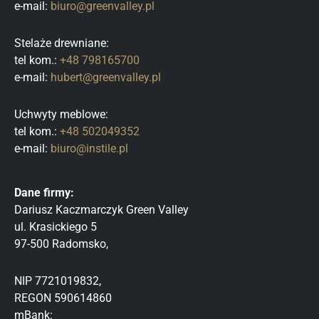
e-mail:
biuro@greenvalley.pl
Stelaże drewniane:
tel kom.:
+48 798165700
e-mail:
hubert@greenvalley.pl
Uchwyty meblowe:
tel kom.:
+48 502049352
e-mail:
biuro@instile.pl
Dane firmy:
Dariusz Kaczmarczyk Green Valley
ul. Krasickiego 5
97-500 Radomsko,
NIP 7721019832,
REGON 590614860
mBank: