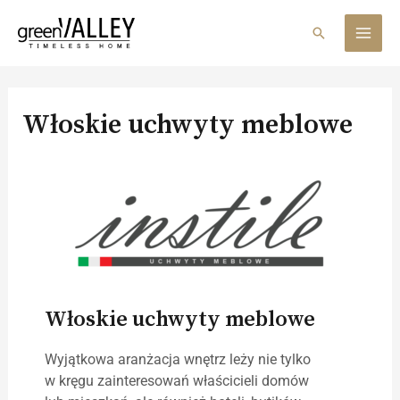
Skip
MAI
to
Search
MEN
content
Włoskie uchwyty meblowe
Włoskie uchwyty meblowe
Wyjątkowa aranżacja wnętrz leży nie tylko
w kręgu zainteresowań właścicieli domów