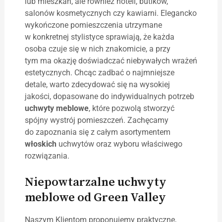
lub mieszkań, ale również hoteli, butików,
salonów kosmetycznych czy kawiarni. Elegancko
wykończone pomieszczenia utrzymane
w konkretnej stylistyce sprawiają, że każda
osoba czuje się w nich znakomicie, a przy
tym ma okazję doświadczać niebywałych wrażeń
estetycznych. Chcąc zadbać o najmniejsze
detale, warto zdecydować się na wysokiej
jakości, dopasowane do indywidualnych potrzeb
uchwyty meblowe
, które pozwolą stworzyć
spójny wystrój pomieszczeń. Zachęcamy
do zapoznania się z całym asortymentem
włoskich
uchwytów oraz wyboru właściwego
rozwiązania.
Niepowtarzalne
uchwyty
meblowe
od Green Valley
Naszym Klientom proponujemy praktyczne,