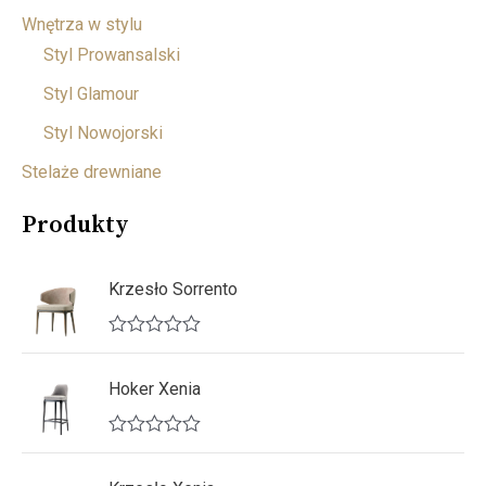
Wnętrza w stylu
Styl Prowansalski
Styl Glamour
Styl Nowojorski
Stelaże drewniane
Produkty
Krzesło Sorrento
O
c
e
Hoker Xenia
n
i
o
O
n
c
o
e