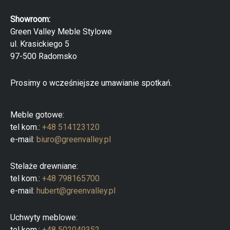
a
r
Showroom:
k
a
Green Valley Meble Stylowe
p
ul. Krasickiego 5
r
o
97-500 Radomsko
d
u
k
Prosimy o wcześniejsze umawianie spotkań.
t
ó
w
Meble gotowe:
tel kom.:
+48 514123120
e-mail:
biuro@greenvalley.pl
Stelaże drewniane:
tel kom.:
+48 798165700
e-mail:
hubert@greenvalley.pl
Uchwyty meblowe:
tel kom.:
+48 502049352