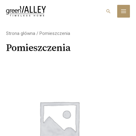
Skip
MAI
to
Search
MEN
content
Strona główna
/ Pomieszczenia
Pomieszczenia