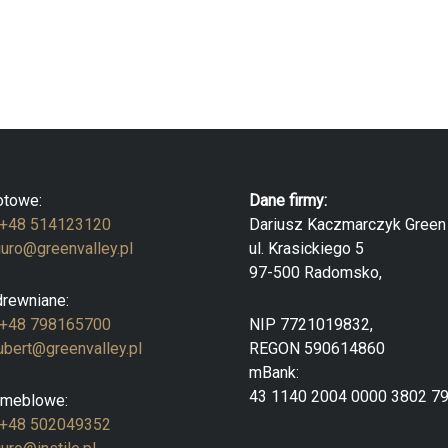
otowe:
Dane firmy:
+48 514123120
Dariusz Kaczmarczyk Green 
iuro@greenvalley.pl
ul. Krasickiego 5
97-500 Radomsko,
drewniane:
+48 798165700
NIP 7721019832,
ubert@greenvalley.pl
REGON 590614860
mBank:
43 1140 2004 0000 3802 7
 meblowe:
+48 502049352