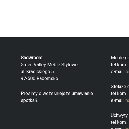
Showroom:
Meble g
Green Valley Meble Stylowe
tel kom.:
ul. Krasickiego 5
e-mail:
b
97-500 Radomsko
Stelaże 
Prosimy o wcześniejsze umawianie
tel kom.:
spotkań.
e-mail:
h
Uchwyty
tel kom.: