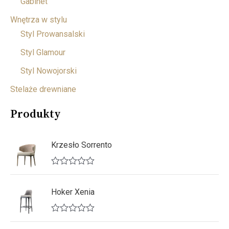
Gabinet
Wnętrza w stylu
Styl Prowansalski
Styl Glamour
Styl Nowojorski
Stelaże drewniane
Produkty
Krzesło Sorrento
O
c
e
Hoker Xenia
n
i
o
O
n
c