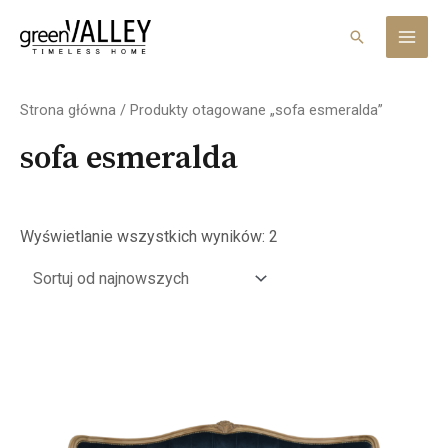
Skip
MAI
to
Search
MEN
content
Posortowane
według
Strona główna
/ Produkty otagowane „sofa esmeralda”
najnowszych
sofa esmeralda
Wyświetlanie wszystkich wyników: 2