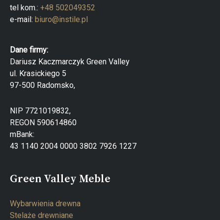
tel kom.:
+48 502049352
e-mail:
biuro@instile.pl
Dane firmy:
Dariusz Kaczmarczyk Green Valley
ul. Krasickiego 5
97-500 Radomsko,
NIP 7721019832,
REGON 590614860
mBank:
43 1140 2004 0000 3802 7926 1227
Green Valley Meble
Wybarwienia drewna
Stelaże drewniane