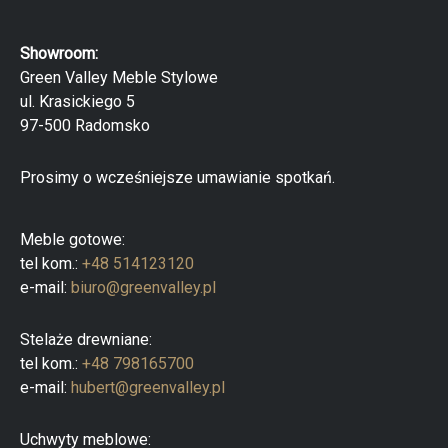
w
a
r
Showroom:
k
a
Green Valley Meble Stylowe
p
ul. Krasickiego 5
r
o
97-500 Radomsko
d
u
k
Prosimy o wcześniejsze umawianie spotkań.
t
ó
w
Meble gotowe:
tel kom.:
+48 514123120
e-mail:
biuro@greenvalley.pl
Stelaże drewniane:
tel kom.:
+48 798165700
e-mail:
hubert@greenvalley.pl
Uchwyty meblowe: