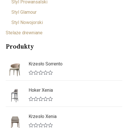
Styl Prowansalski
Styl Glamour
Styl Nowojorski
Stelaże drewniane
Produkty
Krzesło Sorrento
O
c
e
Hoker Xenia
n
i
o
O
n
c
o
e
Krzesło Xenia
0
n
n
i
a