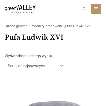
Skip
MAI
to
Search
MEN
content
Strona główna
/ Produkty otagowane „Pufa Ludwik XVI”
Pufa Ludwik XVI
Wyświetlanie jednego wyniku