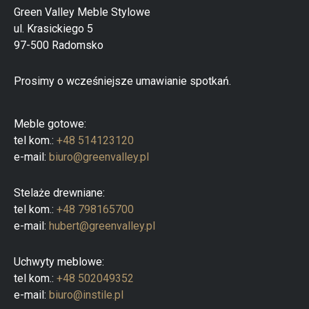
a
Green Valley Meble Stylowe
p
ul. Krasickiego 5
r
o
97-500 Radomsko
d
u
k
Prosimy o wcześniejsze umawianie spotkań.
t
ó
w
Meble gotowe:
tel kom.:
+48 514123120
e-mail:
biuro@greenvalley.pl
Stelaże drewniane:
tel kom.:
+48 798165700
e-mail:
hubert@greenvalley.pl
Uchwyty meblowe:
tel kom.:
+48 502049352
e-mail:
biuro@instile.pl