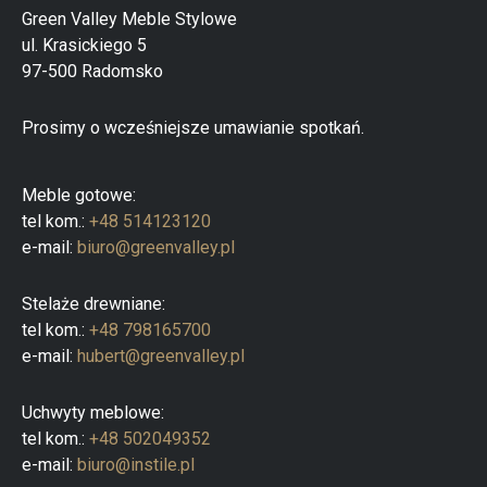
a
Green Valley Meble Stylowe
p
ul. Krasickiego 5
r
o
97-500 Radomsko
d
u
k
Prosimy o wcześniejsze umawianie spotkań.
t
ó
w
Meble gotowe:
tel kom.:
+48 514123120
e-mail:
biuro@greenvalley.pl
Stelaże drewniane:
tel kom.:
+48 798165700
e-mail:
hubert@greenvalley.pl
Uchwyty meblowe:
tel kom.:
+48 502049352
e-mail:
biuro@instile.pl