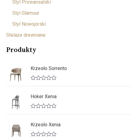
Styl Prowansalski
Styl Glamour
Styl Nowojorski
Stelaże drewniane
Produkty
Krzesło Sorrento
O
c
e
Hoker Xenia
n
i
o
O
n
c
o
e
Krzesło Xenia
0
n
n
i
a