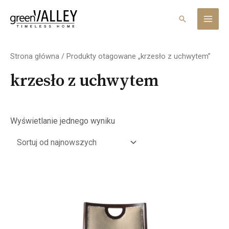
Skip
MAI
to
Search
MEN
content
Strona główna
/ Produkty otagowane „krzesło z uchwytem”
krzesło z uchwytem
Wyświetlanie jednego wyniku