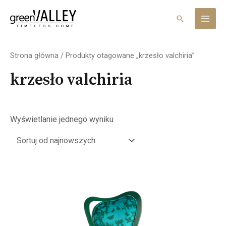
Skip
MAI
to
Search
MEN
content
Strona główna
/ Produkty otagowane „krzesło valchiria”
krzesło valchiria
Wyświetlanie jednego wyniku