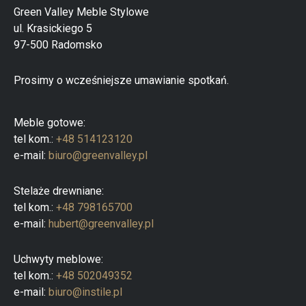
a
Green Valley Meble Stylowe
p
ul. Krasickiego 5
r
o
97-500 Radomsko
d
u
k
Prosimy o wcześniejsze umawianie spotkań.
t
ó
w
Meble gotowe:
tel kom.:
+48 514123120
e-mail:
biuro@greenvalley.pl
Stelaże drewniane:
tel kom.:
+48 798165700
e-mail:
hubert@greenvalley.pl
Uchwyty meblowe:
tel kom.:
+48 502049352
e-mail:
biuro@instile.pl