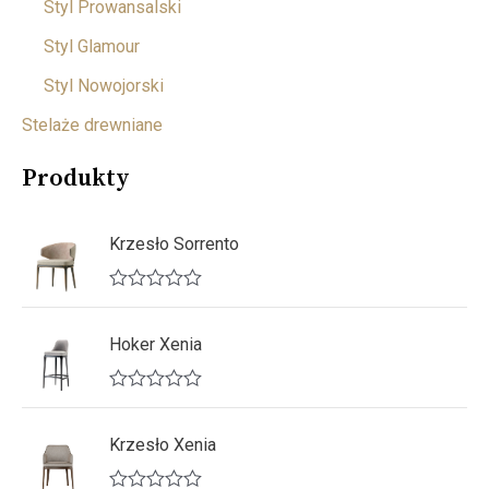
Styl Prowansalski
Styl Glamour
Styl Nowojorski
Stelaże drewniane
Produkty
Krzesło Sorrento
O
c
e
Hoker Xenia
n
i
o
O
n
c
o
e
Krzesło Xenia
0
n
n
i
a