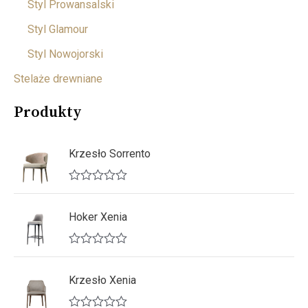
Styl Prowansalski
Styl Glamour
Styl Nowojorski
Stelaże drewniane
Produkty
Krzesło Sorrento
O
c
e
Hoker Xenia
n
i
o
O
n
c
o
e
Krzesło Xenia
0
n
n
i
a