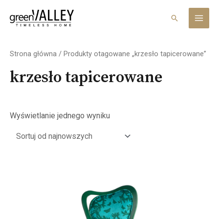
Skip
MAI
to
Search
MEN
content
Strona główna
/ Produkty otagowane „krzesło tapicerowane”
krzesło tapicerowane
Wyświetlanie jednego wyniku