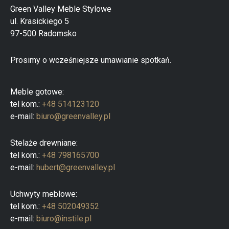
a
Green Valley Meble Stylowe
p
ul. Krasickiego 5
r
o
97-500 Radomsko
d
u
k
Prosimy o wcześniejsze umawianie spotkań.
t
ó
w
Meble gotowe:
tel kom.:
+48 514123120
e-mail:
biuro@greenvalley.pl
Stelaże drewniane:
tel kom.:
+48 798165700
e-mail:
hubert@greenvalley.pl
Uchwyty meblowe:
tel kom.:
+48 502049352
e-mail:
biuro@instile.pl