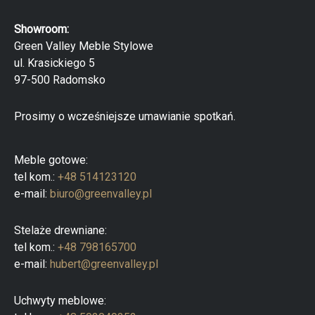
a
r
Showroom:
k
a
Green Valley Meble Stylowe
p
ul. Krasickiego 5
r
o
97-500 Radomsko
d
u
k
Prosimy o wcześniejsze umawianie spotkań.
t
ó
w
Meble gotowe:
tel kom.:
+48 514123120
e-mail:
biuro@greenvalley.pl
Stelaże drewniane:
tel kom.:
+48 798165700
e-mail:
hubert@greenvalley.pl
Uchwyty meblowe: