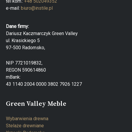
tel kom.:
+48 502049352
e-mail:
biuro@instile.pl
Dane firmy:
Dariusz Kaczmarczyk Green Valley
ul. Krasickiego 5
97-500 Radomsko,
NIP 7721019832,
REGON 590614860
mBank:
43 1140 2004 0000 3802 7926 1227
Green Valley Meble
Wybarwienia drewna
Stelaże drewniane