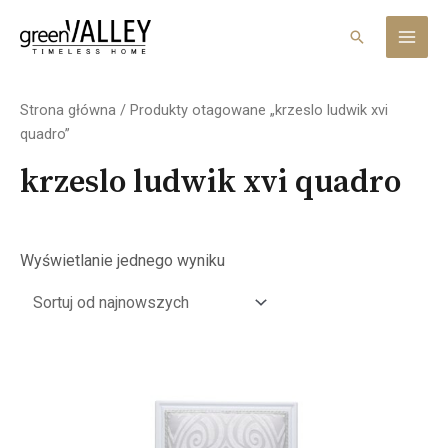
Skip
MAI
to
Search
MEN
content
Strona główna
/ Produkty otagowane „krzeslo ludwik xvi
quadro”
krzeslo ludwik xvi quadro
Wyświetlanie jednego wyniku