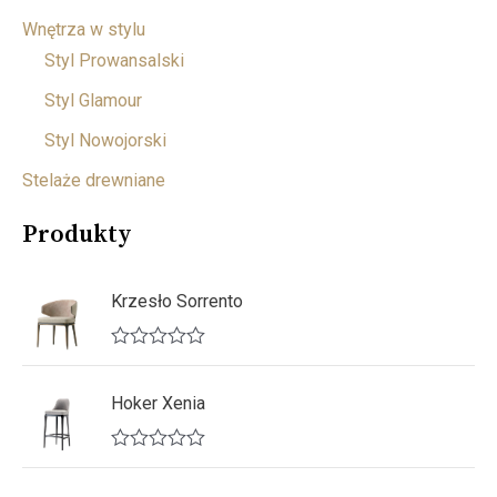
Wnętrza w stylu
Styl Prowansalski
Styl Glamour
Styl Nowojorski
Stelaże drewniane
Produkty
Krzesło Sorrento
O
c
e
Hoker Xenia
n
i
o
O
n
c
o