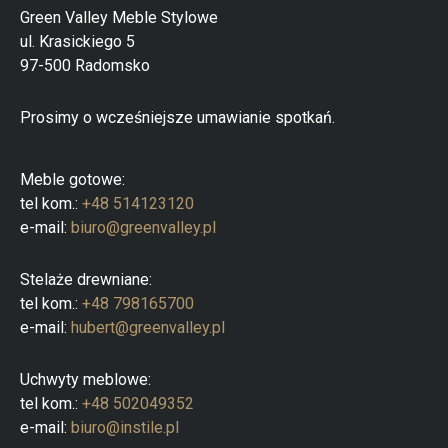
a
Green Valley Meble Stylowe
p
ul. Krasickiego 5
r
o
97-500 Radomsko
d
u
k
Prosimy o wcześniejsze umawianie spotkań.
t
ó
w
Meble gotowe:
tel kom.:
+48 514123120
e-mail:
biuro@greenvalley.pl
Stelaże drewniane:
tel kom.:
+48 798165700
e-mail:
hubert@greenvalley.pl
Uchwyty meblowe:
tel kom.:
+48 502049352
e-mail:
biuro@instile.pl