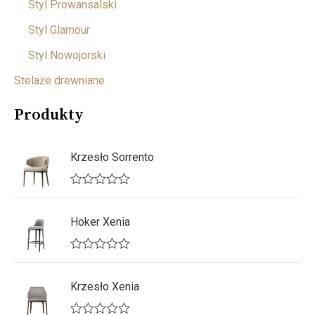
Styl Prowansalski
Styl Glamour
Styl Nowojorski
Stelaże drewniane
Produkty
Krzesło Sorrento
O
c
e
Hoker Xenia
n
i
o
O
n
c
o
e
Krzesło Xenia
0
n
n
i
a