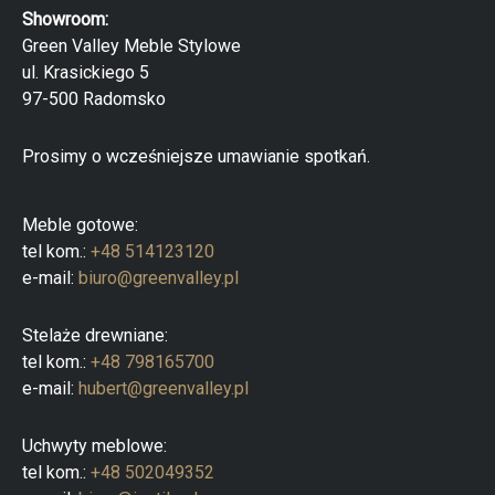
r
Showroom:
k
a
Green Valley Meble Stylowe
p
ul. Krasickiego 5
r
o
97-500 Radomsko
d
u
k
Prosimy o wcześniejsze umawianie spotkań.
t
ó
w
Meble gotowe:
tel kom.:
+48 514123120
e-mail:
biuro@greenvalley.pl
Stelaże drewniane:
tel kom.:
+48 798165700
e-mail:
hubert@greenvalley.pl
Uchwyty meblowe:
tel kom.:
+48 502049352