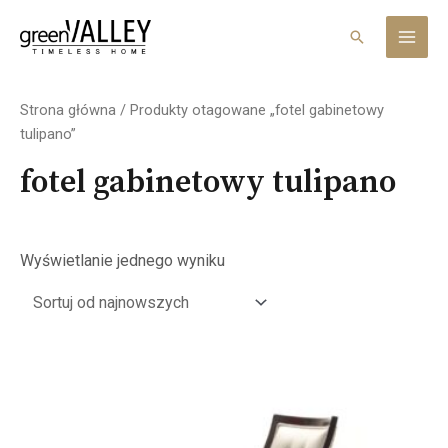
Skip
MAI
to
Search
MEN
content
Strona główna
/ Produkty otagowane „fotel gabinetowy
tulipano”
fotel gabinetowy tulipano
Wyświetlanie jednego wyniku