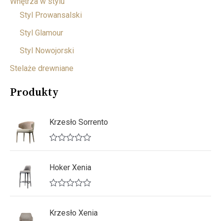
Wnętrza w stylu
Styl Prowansalski
Styl Glamour
Styl Nowojorski
Stelaże drewniane
Produkty
Krzesło Sorrento
O
c
e
Hoker Xenia
n
i
o
O
n
c
o
e
Krzesło Xenia
0
n
n