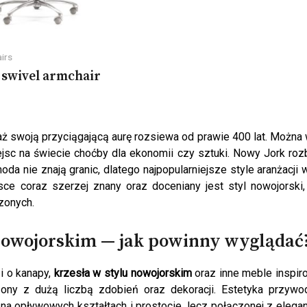
irs
 swivel armchair
aż swoją przyciągającą aurę rozsiewa od prawie 400 lat. Można
ejsc na świecie choćby dla ekonomii czy sztuki. Nowy Jork ro
a nie znają granic, dlatego najpopularniejsze style aranżacji 
ce coraz szerzej znany oraz doceniany jest styl nowojorski,
zonych.
u nowojorskim — jak powinny wyglądać
i o kanapy,
krzesła w stylu nowojorskim
oraz inne meble inspi
zony z dużą liczbą zdobień oraz dekoracji. Estetyka przywo
ę na opływowych kształtach i prostocie, lecz połączonej z elega