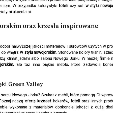
aniem. W przypadku kolorystyki
foteli
czy sof
w stylu nowoj
zistymi akcentami.
jorskim oraz krzesła inspirowane
dobór najwyższej jakości materiałów i surowców użytych w pr
y do wnętrz
w stylu nowojorskim
. Stonowane kolory tkanin, szla
dzą klimat jadalni albo salonu Nowego Jorku. W naszej firmie
jorskim
, ale też inne piękne meble, które zadowolą kone
ęki Green Valley
w sercu Nowego Jorku? Szukasz mebli, które pomogą Ci wpro
oznaj naszą ofertę
krzeseł
, hokerów,
foteli
oraz innych prod
ble wykonane z materiałów doskonałej jakości z dużą dbał