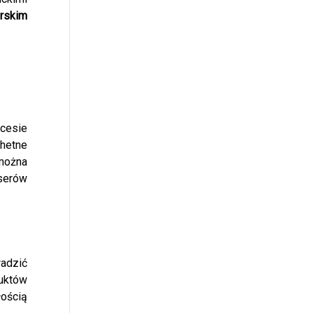
orskim
ocesie
chetne
 można
serów
wadzić
uktów
ością