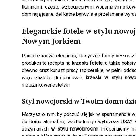
tkaninami, często wzbogaconymi wspaniałym pikow
dominują jasne, delikatne barwy, ale przełamane wyra
Eleganckie fotele w stylu nowo
Nowym Jorkiem
Ponadczasowa elegancja, klasyczne formy brył oraz 
produkcji to recepta na
krzesła
,
fotele
, a także hoker
drewno oraz kunszt pracy tapicerskiej w pełni odda
więc znaleźć designerskie
krzesła w stylu nowo
nietuzinkowej estetyki.
Styl nowojorski w Twoim domu dzi
Marzysz o tym, by poczuć się jak w apartamencie 
do domu atmosferę wschodniego wybrzeża USA? P
utrzymanych
w stylu nowojorskim
! Proponujemy me