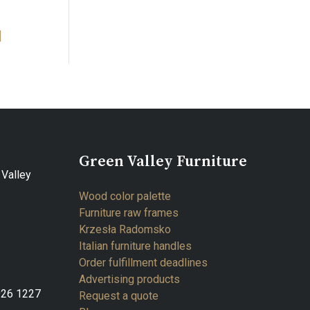
]
Green Valley Furniture
Valley
Wood color palette
Furniture raw frames
Krzesła Radomsko
Italian furniture handles
Order fulfillment deadlines
Advertising products
926 1227
Request a quote