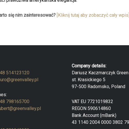
ości prawdziwa amerykańska elegancja.
warto się nim zainteresować?
[Kliknij tutaj aby zobaczyć cały wpis
:
Company details:
48 514123120
Dariusz Kaczmarczyk Green 
iuro@greenvalley.pl
st. Krasickiego 5
97-500 Radomsko, Poland
es:
48 798165700
VAT EU 7721019832
ubert@greenvalley.pl
REGON 590614860
Bank Account (mBank)
43 1140 2004 0000 3802 7