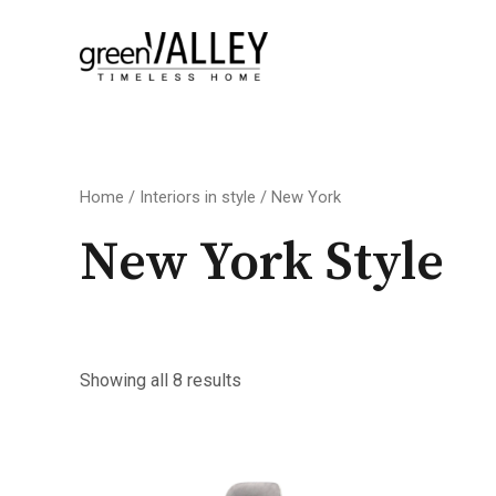
Skip
to
content
Sorted
Home
/
Interiors in style
/ New York
by
latest
New York Style
Showing all 8 results