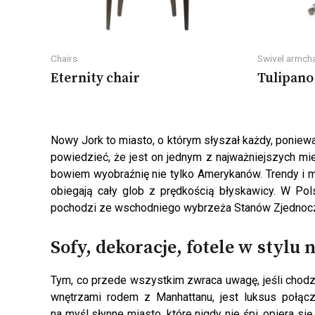
Chairs
Swivel armcha
Eternity chair
Tulipano
Nowy Jork to miasto, o którym słyszał każdy, poniew
powiedzieć, że jest on jednym z najważniejszych mi
bowiem wyobraźnię nie tylko Amerykanów. Trendy i mod
obiegają cały glob z prędkością błyskawicy. W Pols
pochodzi ze wschodniego wybrzeża Stanów Zjednoc
Sofy, dekoracje, fotele w styl
Tym, co przede wszystkim zwraca uwagę, jeśli chodz
wnętrzami rodem z Manhattanu, jest luksus połąc
na myśl słynne miasto, które nigdy nie śpi, opiera si