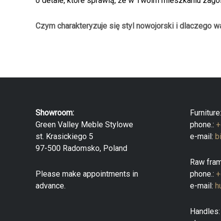
o detale, które sprawią, że w Twoim mieszkaniu zag
Czym charakteryzuje się styl nowojorski i dlaczego 
Showroom:
Furniture
Green Valley Meble Stylowe
phone.:
+
st. Krasickiego 5
e-mail:
b
97-500 Radomsko, Poland
Raw fram
Please make appointments in
phone.:
+
advance.
e-mail:
h
Handles: