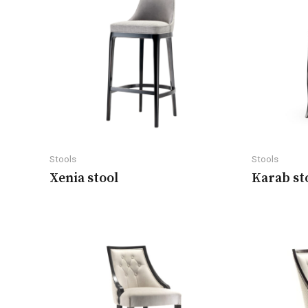
Stools
Stools
Xenia stool
Karab st