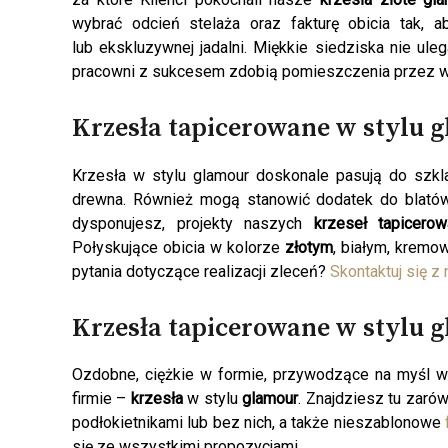
wybrać odcień stelaża oraz fakturę obicia tak,
lub ekskluzywnej jadalni. Miękkie siedziska nie ule
pracowni z sukcesem zdobią pomieszczenia przez wi
Krzesła tapicerowane w stylu g
Krzesła w stylu glamour doskonale pasują do szkla
drewna. Również mogą stanowić dodatek do blatów
dysponujesz, projekty naszych
krzeseł tapicero
Połyskujące obicia w kolorze
złotym
, białym, krem
pytania dotyczące realizacji zleceń?
Skontaktuj się z
Krzesła tapicerowane
w stylu
g
Ozdobne, ciężkie w formie, przywodzące na myśl w
firmie –
krzesła
w stylu
glamour
. Znajdziesz tu zar
podłokietnikami lub bez nich, a także nieszablonowe
się ze wszystkimi propozycjami.