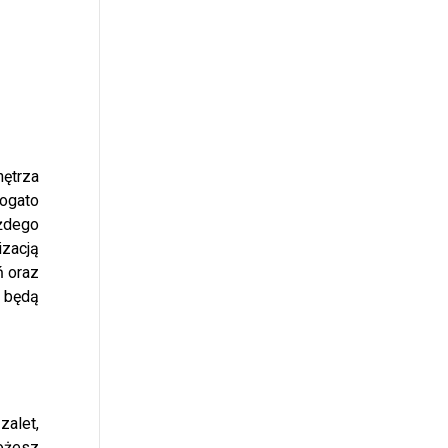
ętrza
bogato
żdego
zacją
ń oraz
ą będą
zalet,
możesz