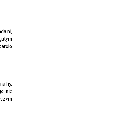
dalni,
gatym
parcie
nalny,
o niż
naszym