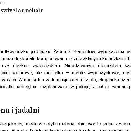
irs
 swivel armchair
i hollywoodzkiego blasku. Żaden z elementów wyposażenia wn
l musi doskonale komponować się ze szklanymi kieliszkami, 
i czy ciężkim zwierciadłem. Nieodzownym elementem ka
ciej welurowe, ale nie tylko — meble wypoczynkowe, styli
owskich. Wśród kolorów dominuje srebro, złoto, elegancka czer
dodatki, umiejętnie rozplanowane w pokoju, z całą pewności
nu i jadalni
 jakości, miękki w dotyku materiał obiciowy, to jedne z wielu 
amour
Eternity. Dzięki indywidualizacji każdego zamówienia 