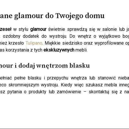
wane glamour
do Twojego domu
rzeseł
w stylu
glamour
świetnie sprawdzą się w salonie lub ja
też ozdobny dodatek do wystroju. Do wnętrz o wyjątkowo bo
wnież krzesło
Tulipano
. Miękkie siedzisko oraz wyprofilowane o
s korzystania z tych
ekskluzywnych
mebli.
amour
i dodaj wnętrzom blasku
łniać pełne blasku i przepychu wnętrza lub stanowić nieba
co skromniejszym wystroju. Kiedy więc szukasz mebla inneg
masz pytania o produkty lub zamówienie – skontaktuj się z 