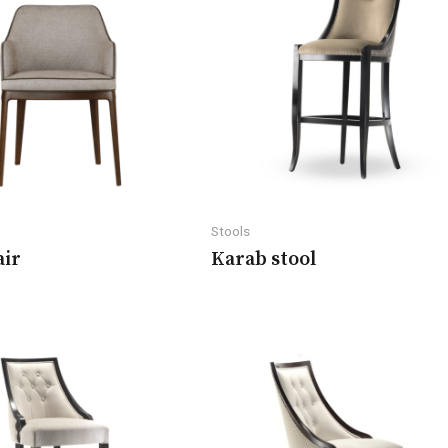
Stools
air
Karab stool