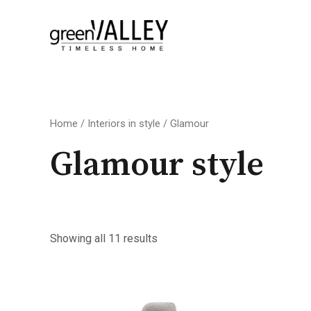
Skip
to
content
Sorted
Home
/
Interiors in style
/ Glamour
by
latest
Glamour style
Showing all 11 results