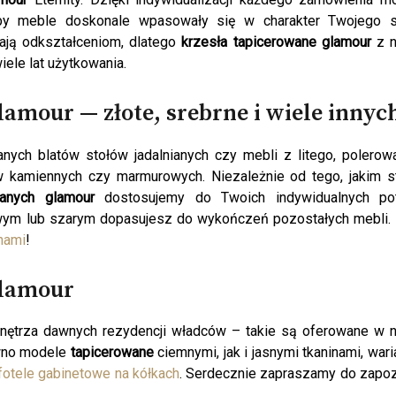
 aby meble doskonale wpasowały się w charakter Twojego s
gają odkształceniom, dlatego
krzesła tapicerowane glamour
z n
ele lat użytkowania.
lamour — złote, srebrne i wiele innyc
nych blatów stołów jadalnianych czy mebli z litego, polero
 kamiennych czy marmurowych. Niezależnie od tego, jakim s
wanych glamour
dostosujemy do Twoich indywidualnych pot
owym lub szarym dopasujesz do wykończeń pozostałych mebli.
 nami
!
lamour
nętrza dawnych rezydencji władców – takie są oferowane w 
ówno modele
tapicerowane
ciemnymi, jak i jasnymi tkaninami, wari
fotele gabinetowe na kółkach
. Serdecznie zapraszamy do zapo