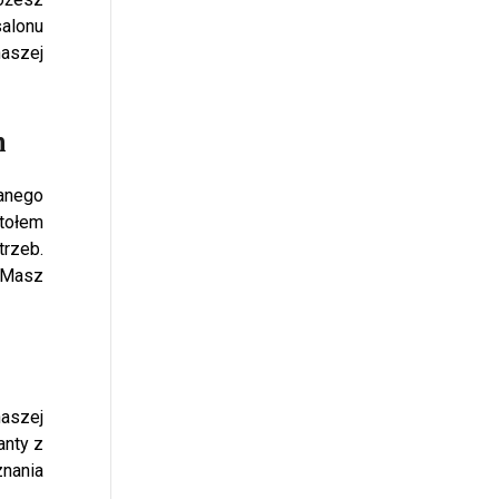
alonu
aszej
h
wanego
tołem
rzeb.
 Masz
naszej
anty z
znania