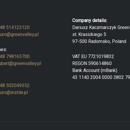
:
Company details:
48 514123120
Dariusz Kaczmarczyk Green 
iuro@greenvalley.pl
st. Krasickiego 5
97-500 Radomsko, Poland
es:
48 798165700
VAT EU 7721019832
ubert@greenvalley.pl
REGON 590614860
Bank Account (mBank)
43 1140 2004 0000 3802 7
48 502049352
iuro@instile.pl