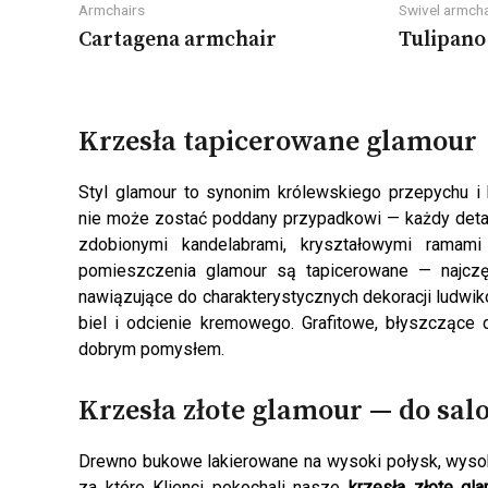
Armchairs
Swivel armcha
Cartagena armchair
Tulipano
Krzesła tapicerowane glamour
Styl glamour to synonim królewskiego przepychu 
nie może zostać poddany przypadkowi — każdy deta
zdobionymi kandelabrami, kryształowymi ramam
pomieszczenia glamour są tapicerowane — najczęś
nawiązujące do charakterystycznych dekoracji ludwik
biel i odcienie kremowego. Grafitowe, błyszczące 
dobrym pomysłem.
Krzesła złote glamour — do salo
Drewno bukowe lakierowane na wysoki połysk, wysokiej
za które Klienci pokochali nasze
krzesła złote gl