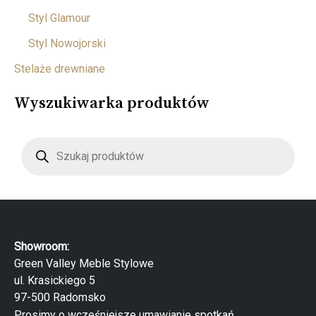
Styl Glamour
Styl Nowojorski
Stelaże drewniane
Wyszukiwarka produktów
W
y
s
z
u
k
i
w
a
r
Showroom:
k
a
Green Valley Meble Stylowe
p
ul. Krasickiego 5
r
o
97-500 Radomsko
d
Prosimy o wcześniejsze umawianie spotkań.
u