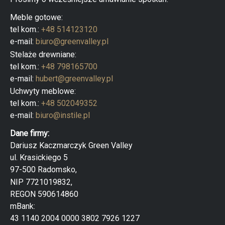
k
t
Meble gotowe:
ó
tel kom.:
+48 514123120
w
e-mail:
biuro@greenvalley.pl
Stelaże drewniane:
tel kom.:
+48 798165700
e-mail:
hubert@greenvalley.pl
Uchwyty meblowe:
tel kom.:
+48 502049352
e-mail:
biuro@instile.pl
Dane firmy:
Dariusz Kaczmarczyk Green Valley
ul. Krasickiego 5
97-500 Radomsko,
NIP 7721019832,
REGON 590614860
mBank:
43 1140 2004 0000 3802 7926 1227