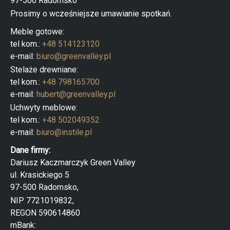
97-500 Radomsko
d
Prosimy o wcześniejsze umawianie spotkań.
u
k
t
Meble gotowe:
ó
tel kom.:
+48 514123120
w
e-mail:
biuro@greenvalley.pl
Stelaże drewniane:
tel kom.:
+48 798165700
e-mail:
hubert@greenvalley.pl
Uchwyty meblowe:
tel kom.:
+48 502049352
e-mail:
biuro@instile.pl
Dane firmy:
Dariusz Kaczmarczyk Green Valley
ul. Krasickiego 5
97-500 Radomsko,
NIP 7721019832,
REGON 590614860
mBank: