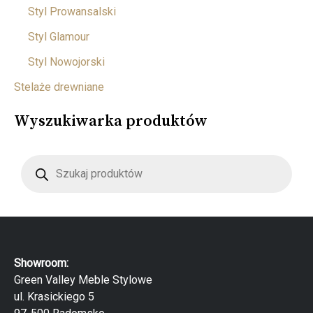
Styl Prowansalski
Styl Glamour
Styl Nowojorski
Stelaże drewniane
Wyszukiwarka produktów
W
y
s
z
u
k
i
w
a
r
Showroom:
k
a
Green Valley Meble Stylowe
p
ul. Krasickiego 5
r
o