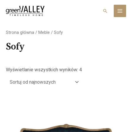
Skip
MAI
to
Search
MEN
content
Posortowane
według
Strona główna
/
Meble
/ Sofy
najnowszych
Sofy
Wyświetlanie wszystkich wyników: 4