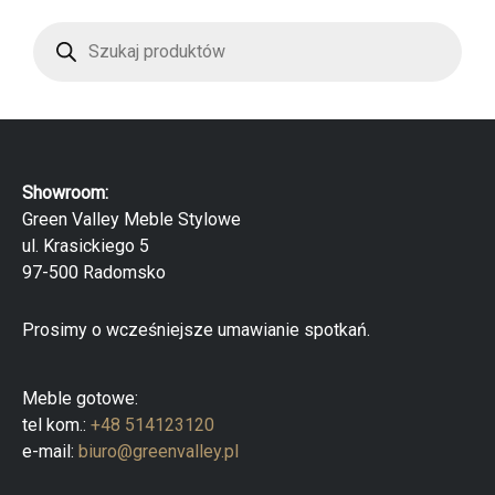
o
5
W
n
y
o
s
0
z
n
u
a
k
5
i
w
a
r
Showroom:
k
a
Green Valley Meble Stylowe
p
ul. Krasickiego 5
r
o
97-500 Radomsko
d
u
k
Prosimy o wcześniejsze umawianie spotkań.
t
ó
w
Meble gotowe:
tel kom.:
+48 514123120
e-mail:
biuro@greenvalley.pl