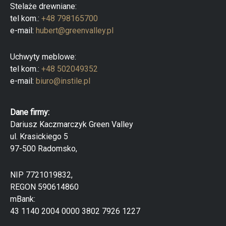
Stelaże drewniane:
tel kom.:
+48 798165700
e-mail:
hubert@greenvalley.pl
Uchwyty meblowe:
tel kom.:
+48 502049352
e-mail:
biuro@instile.pl
Dane firmy:
Dariusz Kaczmarczyk Green Valley
ul. Krasickiego 5
97-500 Radomsko,
NIP 7721019832,
REGON 590614860
mBank:
43 1140 2004 0000 3802 7926 1227