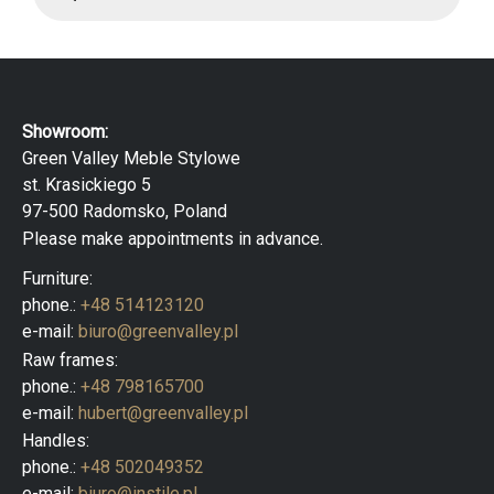
d
u
c
t
s
s
e
Showroom:
a
r
Green Valley Meble Stylowe
c
st. Krasickiego 5
h
97-500 Radomsko, Poland
Please make appointments in advance.
Furniture:
phone.:
+48 514123120
e-mail:
biuro@greenvalley.pl
Raw frames:
phone.:
+48 798165700
e-mail:
hubert@greenvalley.pl
Handles:
phone.:
+48 502049352
e-mail:
biuro@instile.pl