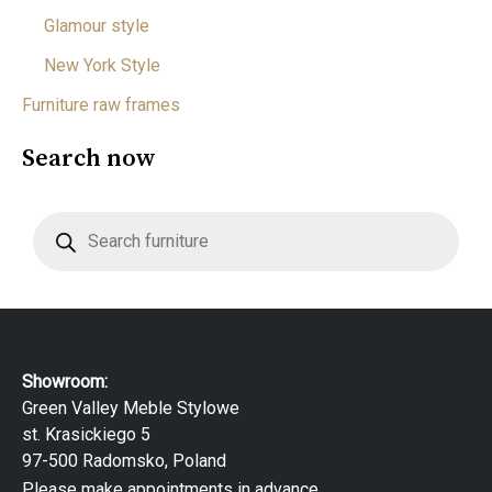
Glamour style
New York Style
Furniture raw frames
Search now
P
r
o
d
u
c
t
s
s
e
Showroom:
a
r
Green Valley Meble Stylowe
c
st. Krasickiego 5
h
97-500 Radomsko, Poland
Please make appointments in advance.