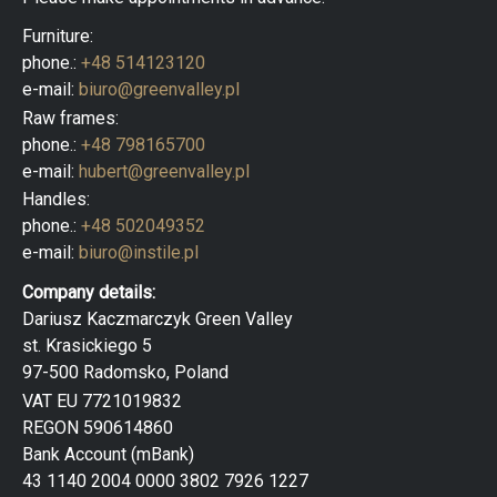
Furniture:
phone.:
+48 514123120
e-mail:
biuro@greenvalley.pl
Raw frames:
phone.:
+48 798165700
e-mail:
hubert@greenvalley.pl
Handles:
phone.:
+48 502049352
e-mail:
biuro@instile.pl
Company details:
Dariusz Kaczmarczyk Green Valley
st. Krasickiego 5
97-500 Radomsko, Poland
VAT EU 7721019832
REGON 590614860
Bank Account (mBank)
43 1140 2004 0000 3802 7926 1227