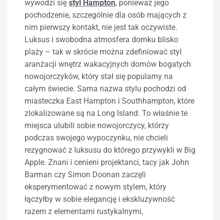
wywodzi się
styl
Hampton
, ponieważ jego
pochodzenie, szczególnie dla osób mających z
nim pierwszy kontakt, nie jest tak oczywiste.
Luksus i swobodna atmosfera domku blisko
plaży – tak w skrócie można zdefiniować styl
aranżacji wnętrz wakacyjnych domów bogatych
nowojorczyków, który stał się popularny na
całym świecie. Sama nazwa stylu pochodzi od
miasteczka East Hampton i Southhampton, które
zlokalizowane są na Long Island. To właśnie te
miejsca ulubili sobie nowojorczycy, którzy
podczas swojego wypoczynku, nie chcieli
rezygnować z luksusu do którego przywykli w Big
Apple. Znani i cenieni projektanci, tacy jak John
Barman czy Simon Doonan zaczęli
eksperymentować z nowym stylem, który
łączyłby w sobie elegancję i ekskluzywność
razem z elementami rustykalnymi,