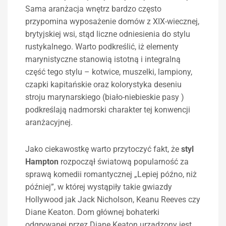
Sama aranżacja wnętrz bardzo często
przypomina wyposażenie domów z XIX-wiecznej,
brytyjskiej wsi, stąd liczne odniesienia do stylu
rustykalnego. Warto podkreślić, iż elementy
marynistyczne stanowią istotną i integralną
część tego stylu – kotwice, muszelki, lampiony,
czapki kapitańskie oraz kolorystyka deseniu
stroju marynarskiego (biało-niebieskie pasy )
podkreślają nadmorski charakter tej konwencji
aranżacyjnej.
Jako ciekawostkę warto przytoczyć fakt, że
styl
Hampton
rozpoczął światową popularność za
sprawą komedii romantycznej „Lepiej późno, niż
później”, w której wystąpiły takie gwiazdy
Hollywood jak Jack Nicholson, Keanu Reeves czy
Diane Keaton. Dom głównej bohaterki
odgrywanej przez Diane Keaton urządzony jest