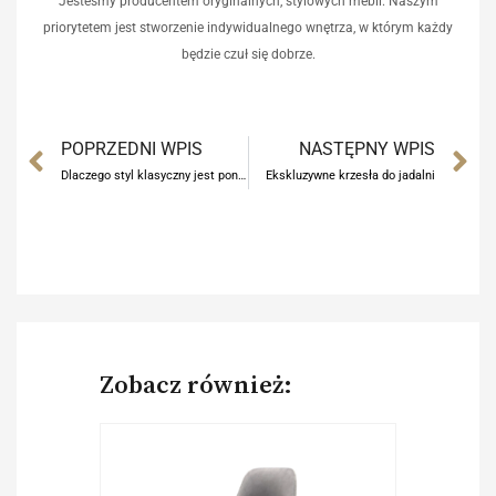
Jesteśmy producentem oryginalnych, stylowych mebli. Naszym
priorytetem jest stworzenie indywidualnego wnętrza, w którym każdy
będzie czuł się dobrze.
Prev
N
POPRZEDNI WPIS
NASTĘPNY WPIS
Dlaczego styl klasyczny jest ponadczasowy?
Ekskluzywne krzesła do jadalni
Zobacz również: