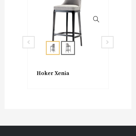
Hoker Xenia
Kr