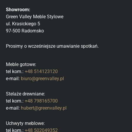
Showroom:
Green Valley Meble Stylowe
ul. Krasickiego 5
97-500 Radomsko
Prosimy o wcześniejsze umawianie spotkań.
Meble gotowe:
tel kom.:
+48 514123120
e-mail:
biuro@greenvalley.pl
Stelaże drewniane:
tel kom.:
+48 798165700
e-mail:
hubert@greenvalley.pl
Uchwyty meblowe:
tel kom.:
+48 502049352