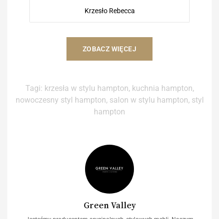
Krzesło Rebecca
ZOBACZ WIĘCEJ
Tagi:
krzesła w stylu hampton
,
kuchnia hampton
,
nowoczesny styl hampton
,
salon w stylu hampton
,
styl
hampton
Green Valley