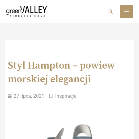
Skip
MAI
to
Search
MEN
content
Styl Hampton – powiew
morskiej elegancji
27 lipca, 2021
Inspiracje