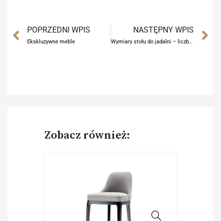
Prev
N
POPRZEDNI WPIS
NASTĘPNY WPIS
Ekskluzywne meble
Wymiary stołu do jadalni – liczby, proporcje i konsekwencje projektowe
Zobacz również: