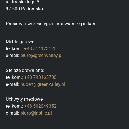
ul. Krasickiego 5
97-500 Radomsko
Prosimy o wcześniejsze umawianie spotkań.
Meble gotowe:
tel kom.:
+48 514123120
e-mail:
biuro@greenvalley.pl
Stelaże drewniane:
tel kom.:
+48 798165700
e-mail:
hubert@greenvalley.pl
Uchwyty meblowe:
tel kom.:
+48 502049352
e-mail:
biuro@instile.pl